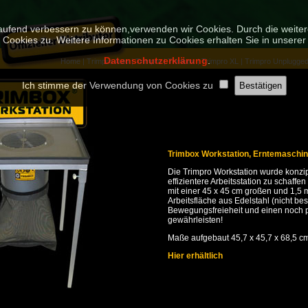
tlaufend verbessern zu können,verwenden wir Cookies. Durch die wei
Cookies zu. Weitere Informationen zu Cookies erhalten Sie in unserer
Datenschutzerklärung
.
Home
|
Trimpro Auto
|
Trimpro
|
Trimbox
|
Trimpro XL
|
Trimpro Unplugge
Ich stimme der Verwendung von Cookies zu
Trimbox Workstation, Erntemaschi
Die Trimpro Workstation wurde konzi
effizientere Arbeitsstation zu schaffen
mit einer 45 x 45 cm großen und 1,5
Arbeitsfläche aus Edelstahl (nicht be
Bewegungsfreieheit und einen noch p
gewährleisten!
Maße aufgebaut 45,7 x 45,7 x 68,5 c
Hier erhältlich