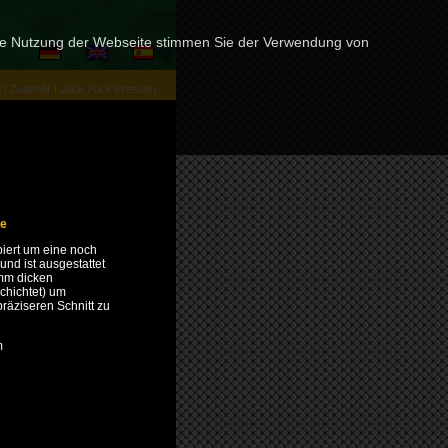
tere Nutzung der Webseite stimmen Sie der Verwendung von
d
|
Zubehör
|
Jack Puck Pressen
ne
piert um eine noch
 und ist ausgestattet
 mm dicken
schichtet) um
räziseren Schnitt zu
m